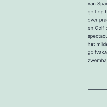
van Span
golf op 
over pra
en
Golf 
spectacu
het mild
golfvaka
zwembade