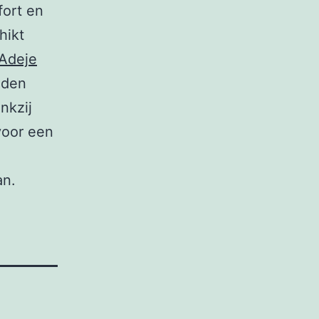
fort en
hikt
 Adeje
eden
nkzij
 voor een
an.