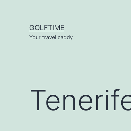
Ga
naar
de
GOLFTIME
inhoud
Your travel caddy
Tenerif