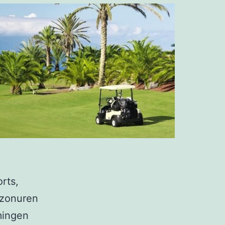
rts,
 zonuren
mingen